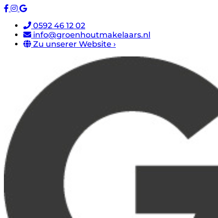
0592 46 12 02
info@groenhoutmakelaars.nl
Zu unserer Website ›