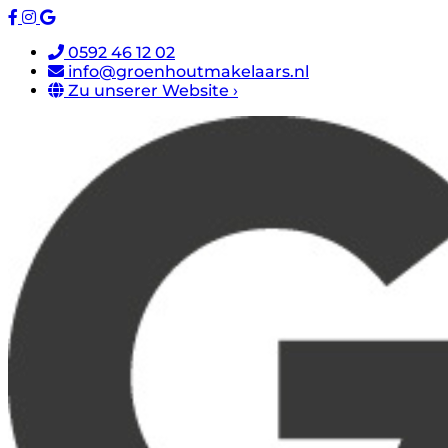
0592 46 12 02
info@groenhoutmakelaars.nl
Zu unserer Website ›