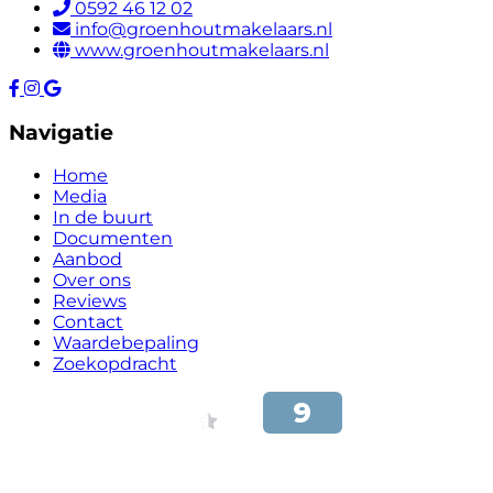
0592 46 12 02
info@groenhoutmakelaars.nl
www.groenhoutmakelaars.nl
Navigatie
Home
Media
In de buurt
Documenten
Aanbod
Over ons
Reviews
Contact
Waardebepaling
Zoekopdracht