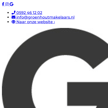
0592 46 12 02
info@groenhoutmakelaars.nl
Naar onze website ›