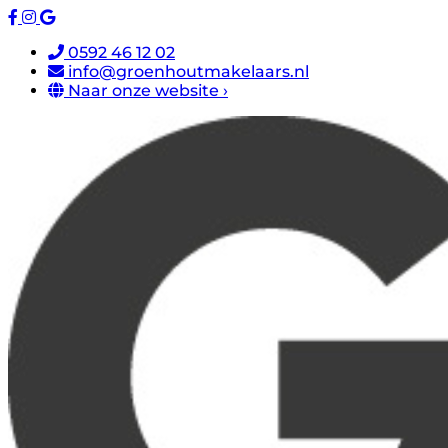
0592 46 12 02
info@groenhoutmakelaars.nl
Naar onze website ›