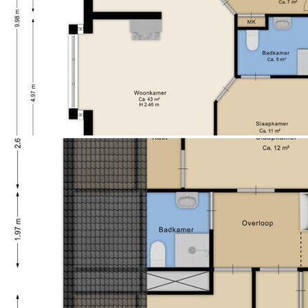
• Zonnige achtertuin op het zuidwesten;
• Parkeren op eigen terrein;
• Voorzien van kunststof kozijnen;
• Energielabel B;
• Gelegen nabij winkels, scholen, sportvoorzieningen
en natuurgebieden;
• Goede bereikbaarheid richting uitvalswegen en A28.