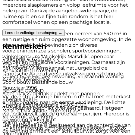
meerdere slaapkamers en volop leefruimte voor het
hele gezin. Dankzij de aangebouwde garage, de
ruime oprit en de fijne tuin rondom is het hier
comfortabel wonen op een prachtige locatie.
Lees de volledige beschrijving →
De woning is gelegen op een perceel van 540 m² in
een rustige en ruim opgezette woonomgeving. In de
Kenmerken
directe nabijheid bevinden zich diverse
voorzieningen zoals scholen, sportvoorzieningen,
winkelcentrum ‘Winkelrijk Marsdijk’, openbaar
Vraagprijs
€ 625.000 k.k.
vervoer en medische voorzieningen. Daarnaast zijn
Status
Verkocht
het Noord-Willemskanaal, natuurgebied de
Aanvaarding
In overleg
Drentsche Aa en diverse uitvalswegen richting de
Object type
Eengezinswoning, vrijstaande woning
A28 snel bereikbaar.
Soort bouw
Bestaande bouw
Bouwjaar
1996
BEGANE GROND
Soort dak
Zadeldak bedekt met pannen
Via de entree kom je binnen in de hal met meterkast
Energielabel
B
en trapopgang naar de eerste verdieping. De lichte
Energielabel registratie
25-03-2026
woonkamer beschikt over een gashaard. Hetgeen
Isolatie
Dakisolatie, dubbel glas
wat ook opvalt zijn de grote raampartijen. Hierdoor is
Verwarming
Cv-ketel
de woning lekker licht.
Warm water
Cv-ketel
Het eetgedeelte is gesitueerd aan de achterzijde van
Cv ketel
Intergas combiketel gas gestookt uit 2026
de woning en heeft een schuifpui wat zorgt voor een
(eigendom)