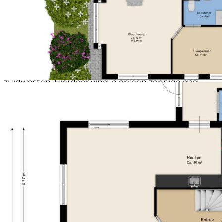
volop ruimte voor het stallen van fietsen, opslag of
het parkeren van een auto. Daarnaast beschikt de
woning over een ruime oprit met
parkeergelegenheid op eigen terrein.
TUIN
De woning beschikt over een ruime tuin rondom,
met de achtertuin gunstig gelegen op het
zuidwesten. Hierdoor vind je op een zonnige dag
vrijwel de gehele dag een fijne plekje in de zon. De
tuin biedt volop privacy en voldoende ruimte om
heerlijk buiten te genieten. Achterin de tuin bevindt
zich een tuinhuisje. Ideaal voor het opslaan van
tuingereedschap en tuinkussens.
STERKE PUNTEN EN BIJZONDERHEDEN
• Vrijstaande woning op een ruim perceel van 540 m²;
• Slaapkamer en badkamer op de begane grond;
• Levensloopbestendig wonen;
• Gelegen aan een rustige straat in de woonwijk
Marsdijk;
• Lichte woonkamer met gashaard;
• Garage;