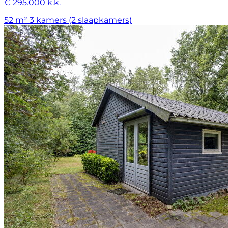
€ 295.000 k.k.
52 m²
3 kamers (2 slaapkamers)