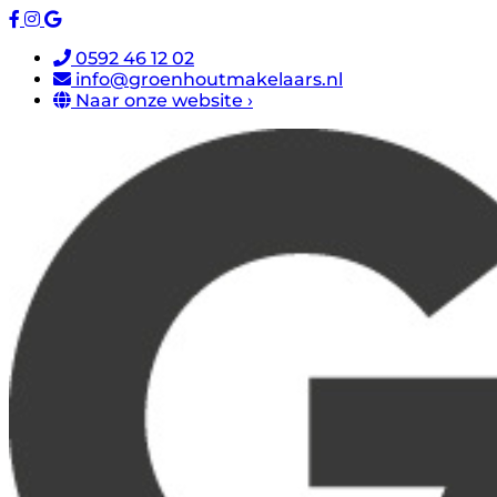
0592 46 12 02
info@groenhoutmakelaars.nl
Naar onze website ›