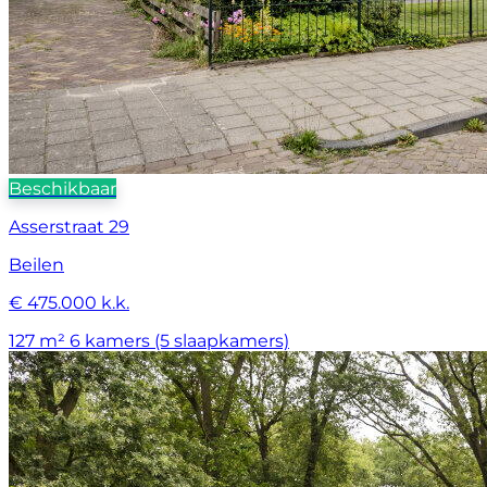
Beschikbaar
Asserstraat 29
Beilen
€ 475.000 k.k.
127 m²
6 kamers (5 slaapkamers)