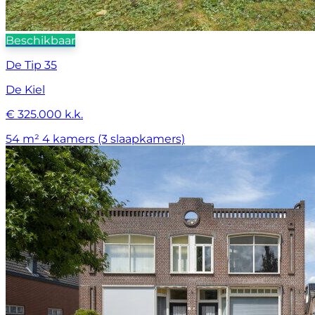
Beschikbaar
De Tip 35
De Kiel
€ 325.000 k.k.
54 m²
4 kamers (3 slaapkamers)