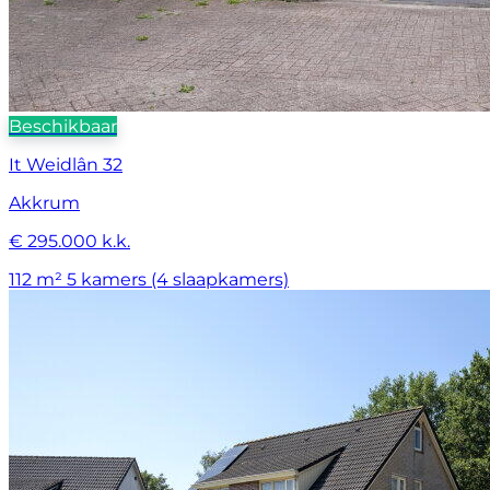
Beschikbaar
It Weidlân 32
Akkrum
€ 295.000 k.k.
112 m²
5 kamers (4 slaapkamers)