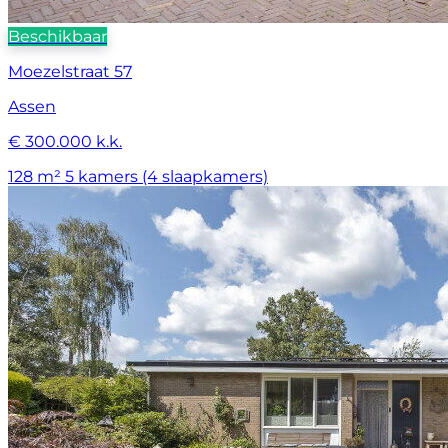
Beschikbaar
Moezelstraat 57
Assen
€ 300.000 k.k.
128 m²
5 kamers (4 slaapkamers)