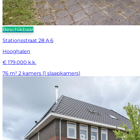
Beschikbaar
Stationsstraat 28 A 6
Hooghalen
€ 179.000 k.k.
76 m²
2 kamers (1 slaapkamers)