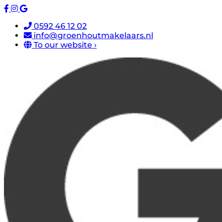
0592 46 12 02
info@groenhoutmakelaars.nl
To our website ›