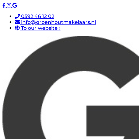
0592 46 12 02
info@groenhoutmakelaars.nl
To our website ›