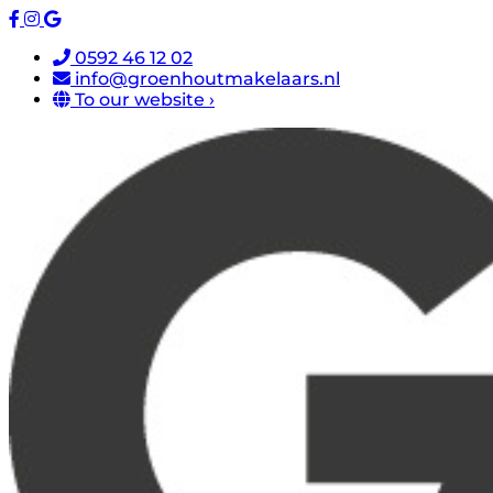
0592 46 12 02
info@groenhoutmakelaars.nl
To our website ›