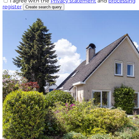
I agree with the
Privacy statement
and
processing
register
Create search query